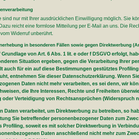
tenverarbeitung
ind nur mit Ihrer ausdrücklichen Einwilligung möglich. Sie könn
 Dazu reicht eine formlose Mitteilung per E-Mail an uns. Die Re
 vom Widerruf unberührt.
nerhebung in besonderen Fällen sowie gegen Direktwerbung (A
rundlage von Art. 6 Abs. 1 lit. e oder f DSGVO erfolgt, hab
sonderen Situation ergeben, gegen die Verarbeitung Ihrer
lt auch für ein auf diese Bestimmungen gestütztes Profiling
ruht, entnehmen Sie dieser Datenschutzerklärung. Wenn Si
ezogenen Daten nicht mehr verarbeiten, es sei denn, wir k
hweisen, die Ihre Interessen, Rechte und Freiheiten überwi
oder Verteidigung von Rechtsansprüchen (Widerspruch na
Daten verarbeitet, um Direktwerbung zu betreiben, so habe
itung Sie betreffender personenbezogener Daten zum Zwec
as Profiling, soweit es mit solcher Direktwerbung in Verbind
rsonenbezogenen Daten anschließend nicht mehr zum Zwec