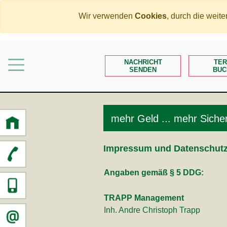
Wir verwenden
Cookies
, durch die wei
Home
Mehr Geld verdienen
NACHRICHT
TER
SENDEN
BUC
Weniger Geld bezahlen
Meine Angebote
Service
mehr Geld ... mehr Sicher
Impressum und Datenschut
Angaben gemäß § 5 DDG:
TRAPP Management
Inh. Andre Christoph Trapp