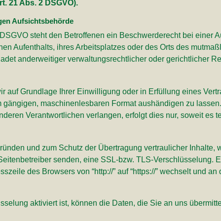
t. 21 Abs. 2 DSGVO).
gen Aufsichtsbehörde
 DSGVO steht den Betroffenen ein Beschwerderecht bei einer A
hen Aufenthalts, ihres Arbeitsplatzes oder des Orts des mutmaß
et anderweitiger verwaltungsrechtlicher oder gerichtlicher Re
r auf Grundlage Ihrer Einwilligung oder in Erfüllung eines Vertr
em gängigen, maschinenlesbaren Format aushändigen zu lassen. 
eren Verantwortlichen verlangen, erfolgt dies nur, soweit es t
gründen und zum Schutz der Übertragung vertraulicher Inhalte, 
 Seitenbetreiber senden, eine SSL-bzw. TLS-Verschlüsselung. 
szeile des Browsers von “http://” auf “https://” wechselt und a
lung aktiviert ist, können die Daten, die Sie an uns übermittel